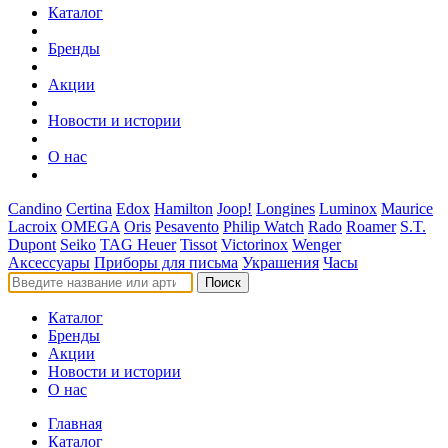
Каталог
Бренды
Акции
Новости и истории
О нас
Candino
Certina
Edox
Hamilton
Joop!
Longines
Luminox
Maurice
Lacroix
OMEGA
Oris
Pesavento
Philip Watch
Rado
Roamer
S.T.
Dupont
Seiko
TAG Heuer
Tissot
Victorinox
Wenger
Аксессуары
Приборы для письма
Украшения
Часы
Поиск
Каталог
Бренды
Акции
Новости и истории
О нас
Главная
Каталог