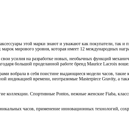
 аксессуары этой марки знают и уважают как покупатели, так и
х марок мирового уровня, которая имеет 12 международных нагр
 свои усилия на разработке новых, необычных функций механиче
годаря большой проделанной работе бренд Maurice Lacroix вош
ами вобрала в себя поистине выдающиеся модели часов, такие 
нной индикацией времени, неотразимые Masterpiece Gravity, а 
гие коллекции. Спортивные Pontos, нежные женские Fiaba, класси
е уникальных часов, применение инновационных технологий, со