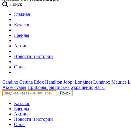
Поиск
Главная
Каталог
Бренды
Акции
Новости и истории
О нас
Candino
Certina
Edox
Hamilton
Joop!
Longines
Luminox
Maurice L
Аксессуары
Приборы для письма
Украшения
Часы
Поиск
Каталог
Бренды
Акции
Новости и истории
О нас