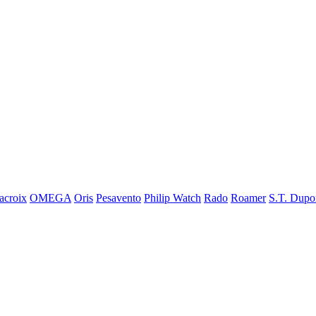
acroix
OMEGA
Oris
Pesavento
Philip Watch
Rado
Roamer
S.T. Dupo