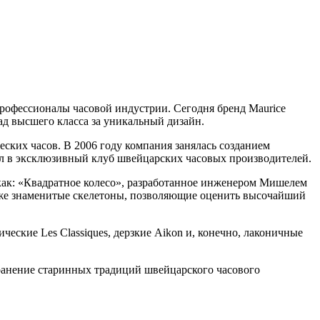
 профессионалы часовой индустрии. Сегодня бренд Maurice
ад высшего класса за уникальный дизайн.
ских часов. В 2006 году компания занялась созданием
ел в эксклюзивный клуб швейцарских часовых производителей.
как: «Квадратное колесо», разработанное инженером Мишелем
также знаменитые скелетоны, позволяющие оценить высочайший
ческие Les Classiques, дерзкие Aikon и, конечно, лаконичные
хранение старинных традиций швейцарского часового