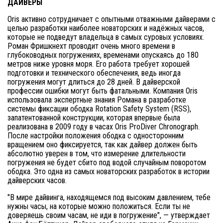
ДАЙВЕРЫ
Oris активно сотрудничает с опытными отважными дайверами с
целью разработки наиболее новаторских и надёжных часов,
которые не подведут владельца в самых суровых условиях.
Роман Фришкнехт проводит очень много времени в
глубоководных погружениях, временами опускаясь до 180
метров ниже уровня моря. Его работа требует хорошей
подготовки и технического обеспечения, ведь иногда
погружения могут длиться до 28 дней. В дайверской
профессии ошибки могут быть фатальными. Компания Oris
использовала экспертные знания Романа в разработке
системы фиксации ободка Rotation Safety System (RSS),
запатентованной конструкции, которая впервые была
реализована в 2009 году в часах Oris ProDiver Chronograph.
После настройки положения ободка с односторонним
вращением оно фиксируется, так как дайвер должен быть
абсолютно уверен в том, что измерение длительности
погружения не будет сбито под водой случайным поворотом
ободка. Это одна из самых новаторских разработок в истории
дайверских часов.
"В мире дайвинга, находящемся под высоким давлением, тебе
нужны часы, на которые можно положиться. Если ты не
доверяешь своим часам, не иди в погружение", — утверждает