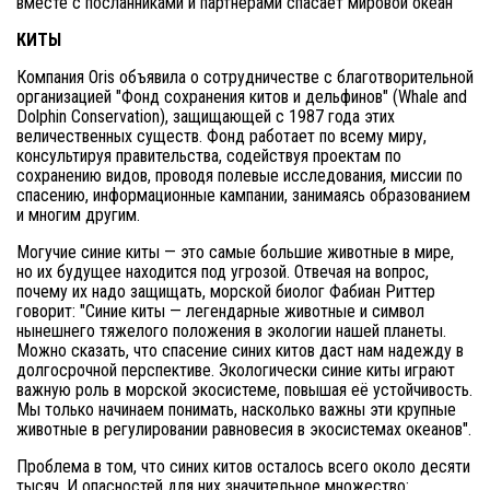
вместе с посланниками и партнерами спасает мировой океан
КИТЫ
Компания Oris объявила о сотрудничестве с благотворительной
организацией "Фонд сохранения китов и дельфинов" (Whale and
Dolphin Conservation), защищающей с 1987 года этих
величественных существ. Фонд работает по всему миру,
консультируя правительства, содействуя проектам по
сохранению видов, проводя полевые исследования, миссии по
спасению, информационные кампании, занимаясь образованием
и многим другим.
Могучие синие киты — это самые большие животные в мире,
но их будущее находится под угрозой. Отвечая на вопрос,
почему их надо защищать, морской биолог Фабиан Риттер
говорит: "Синие киты — легендарные животные и символ
нынешнего тяжелого положения в экологии нашей планеты.
Можно сказать, что спасение синих китов даст нам надежду в
долгосрочной перспективе. Экологически синие киты играют
важную роль в морской экосистеме, повышая её устойчивость.
Мы только начинаем понимать, насколько важны эти крупные
животные в регулировании равновесия в экосистемах океанов".
Проблема в том, что синих китов осталось всего около десяти
тысяч. И опасностей для них значительное множество: