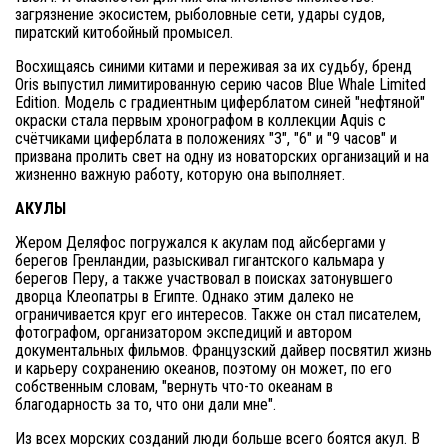
загрязнение экосистем, рыболовные сети, удары судов,
пиратский китобойный промысел.
Восхищаясь синими китами и переживая за их судьбу, бренд
Oris выпустил лимитированную серию часов Blue Whale Limited
Edition. Модель с градиентным циферблатом синей "нефтяной"
окраски стала первым хронографом в коллекции Aquis с
счётчиками циферблата в положениях "3", "6" и "9 часов" и
призвана пролить свет на одну из новаторских организаций и на
жизненно важную работу, которую она выполняет.
АКУЛЫ
Жером Деляфос погружался к акулам под айсбергами у
берегов Гренландии, разыскивал гигантского кальмара у
берегов Перу, а также участвовал в поисках затонувшего
дворца Клеопатры в Египте. Однако этим далеко не
ограничивается круг его интересов. Также он стал писателем,
фотографом, организатором экспедиций и автором
документальных фильмов. Французский дайвер посвятил жизнь
и карьеру сохранению океанов, поэтому он может, по его
собственным словам, "вернуть что-то океанам в
благодарность за то, что они дали мне".
Из всех морских созданий люди больше всего боятся акул. В