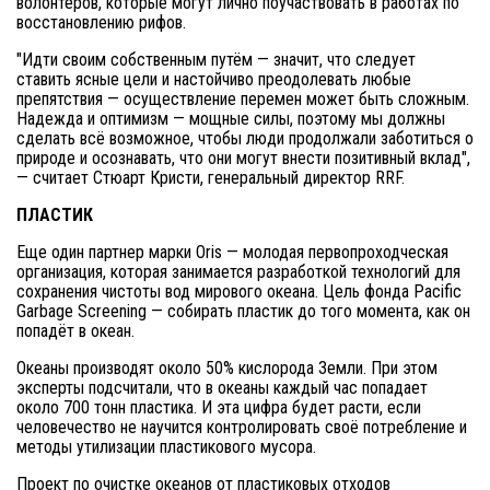
волонтеров, которые могут лично поучаствовать в работах по
восстановлению рифов.
"Идти своим собственным путём — значит, что следует
ставить ясные цели и настойчиво преодолевать любые
препятствия — осуществление перемен может быть сложным.
Надежда и оптимизм — мощные силы, поэтому мы должны
сделать всё возможное, чтобы люди продолжали заботиться о
природе и осознавать, что они могут внести позитивный вклад",
— считает Стюарт Кристи, генеральный директор RRF.
ПЛАСТИК
Еще один партнер марки Oris — молодая первопроходческая
организация, которая занимается разработкой технологий для
сохранения чистоты вод мирового океана. Цель фонда Pacific
Garbage Screening — собирать пластик до того момента, как он
попадёт в океан.
Океаны производят около 50% кислорода Земли. При этом
эксперты подсчитали, что в океаны каждый час попадает
около 700 тонн пластика. И эта цифра будет расти, если
человечество не научится контролировать своё потребление и
методы утилизации пластикового мусора.
Проект по очистке океанов от пластиковых отходов