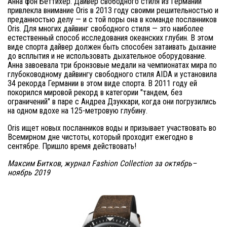
Анна фон Бёттихер. Дайвер свободного стиля из Германии
привлекла внимание Oris в 2013 году своими решительностью и
преданностью делу — и с той поры она в команде посланников
Oris. Для многих дайвинг свободного стиля — это наиболее
естественный способ исследования океанских глубин. В этом
виде спорта дайвер должен быть способен затаивать дыхание
до всплытия и не использовать дыхательное оборудование.
Анна завоевала три бронзовые медали на чемпионатах мира по
глубоководному дайвингу свободного стиля AIDA и установила
34 рекорда Германии в этом виде спорта. В 2011 году ей
покорился мировой рекорд в категории "тандем, без
ограничений" в паре с Андреа Дзуккари, когда они погрузились
на одном вдохе на 125-метровую глубину.
Oris ищет новых посланников воды и призывает участвовать во
Всемирном дне чистоты, который проходит ежегодно в
сентябре. Пришло время действовать!
Максим Битков, журнал Fashion Collection за октябрь–
ноябрь 2019