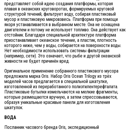
представляет собой идею создания платформы, которая
плавая в океанских круговоротах, формируемых круговой
структурой течений, фильтрует воду, собирая пластиковый
мусор и пластиковую микровзвесь. Платформа при помощи
якоря устанавливается в выбранном месте. Она не оснащена
двигателем и потому не использует топливо. Она действует как
отстойник. Благодаря специальной архитектуре платформа
приостанавливает океанское течение, а пластик, плотность
которого ниже, чем у воды, собирается на поверхности воды.
Нет необходимости использовать системы фильтрации
(например, сети). Это означает, что рыбе и другой океанской
живности не будет причинён вред.
Оригинальное применение собранного пластикового мусора
предложила марка Oris. Набор Oris Ocean Trilogy из трёх
моделей часов предлагается в специальной шкатулке,
изготовленной из переработанного полиэтилентерефталата.
Пластиковые бутылки измельчаются на мелкие фрагменты,
которые размещаются вручную, а затем спрессовываются,
образуя уникальные красивые панели для изготовления
шкатулок.
ВОДА
Посланник часового бренда Oris, экспедиционный