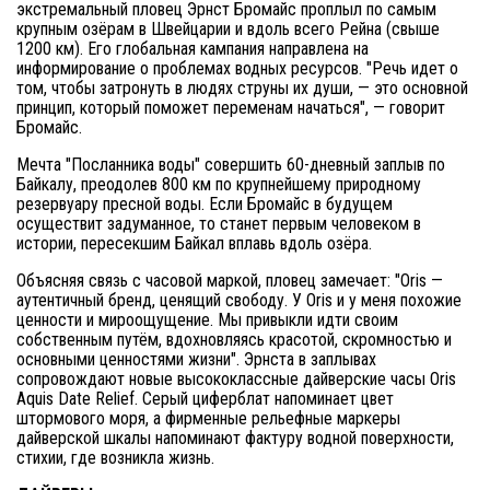
экстремальный пловец Эрнст Бромайс проплыл по самым
крупным озёрам в Швейцарии и вдоль всего Рейна (свыше
1200 км). Его глобальная кампания направлена на
информирование о проблемах водных ресурсов. "Речь идет о
том, чтобы затронуть в людях струны их души, — это основной
принцип, который поможет переменам начаться", — говорит
Бромайс.
Мечта "Посланника воды" совершить 60-дневный заплыв по
Байкалу, преодолев 800 км по крупнейшему природному
резервуару пресной воды. Если Бромайс в будущем
осуществит задуманное, то станет первым человеком в
истории, пересекшим Байкал вплавь вдоль озёра.
Объясняя связь с часовой маркой, пловец замечает: "Oris —
аутентичный бренд, ценящий свободу. У Oris и у меня похожие
ценности и мироощущение. Мы привыкли идти своим
собственным путём, вдохновляясь красотой, скромностью и
основными ценностями жизни". Эрнста в заплывах
сопровождают новые высококлассные дайверские часы Oris
Aquis Date Relief. Серый циферблат напоминает цвет
штормового моря, а фирменные рельефные маркеры
дайверской шкалы напоминают фактуру водной поверхности,
стихии, где возникла жизнь.