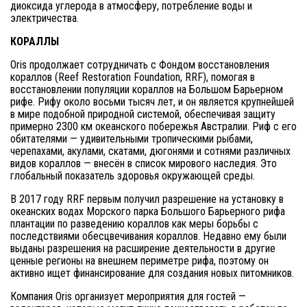
диоксида углерода в атмосферу, потребление воды и
электричества.
КОРАЛЛЫ
Oris продолжает сотрудничать с Фондом восстановления
кораллов (Reef Restoration Foundation, RRF), помогая в
восстановлении популяции кораллов на Большом Барьерном
рифе. Рифу около восьми тысяч лет, и он является крупнейшей
в мире подобной природной системой, обеспечивая защиту
примерно 2300 км океанского побережья Австралии. Риф с его
обитателями — удивительными тропическими рыбами,
черепахами, акулами, скатами, дюгонями и сотнями различных
видов кораллов — внесён в список мирового наследия. Это
глобальный показатель здоровья окружающей среды.
В 2017 году RRF первым получил разрешение на установку в
океанских водах Морского парка Большого Барьерного рифа
плантации по разведению кораллов как меры борьбы с
последствиями обесцвечивания кораллов. Недавно ему были
выданы разрешения на расширение деятельности в другие
ценные регионы на внешнем периметре рифа, поэтому он
активно ищет финансирование для создания новых питомников.
Компания Oris организует мероприятия для гостей —