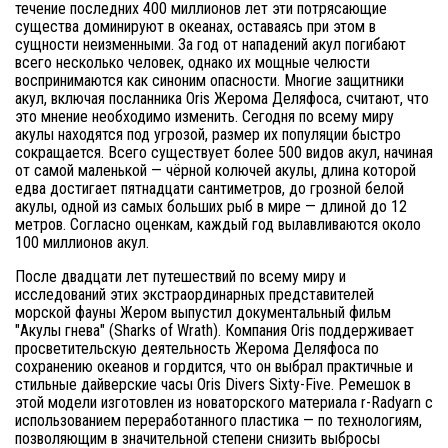
течение последних 400 миллионов лет эти потрясающие
существа доминируют в океанах, оставаясь при этом в
сущности неизменными. За год от нападений акул погибают
всего несколько человек, однако их мощные челюсти
воспринимаются как синоним опасности. Многие защитники
акул, включая посланника Oris Жерома Деляфоса, считают, что
это мнение необходимо изменить. Сегодня по всему миру
акулы находятся под угрозой, размер их популяции быстро
сокращается. Всего существует более 500 видов акул, начиная
от самой маленькой — чёрной колючей акулы, длина которой
едва достигает пятнадцати сантиметров, до грозной белой
акулы, одной из самых больших рыб в мире — длиной до 12
метров. Согласно оценкам, каждый год вылавливаются около
100 миллионов акул.
После двадцати лет путешествий по всему миру и
исследований этих экстраординарных представителей
морской фауны Жером выпустил документальный фильм
"Акулы гнева" (Sharks of Wrath). Компания Oris поддерживает
просветительскую деятельность Жерома Деляфоса по
сохранению океанов и гордится, что он выбрал практичные и
стильные дайверские часы Oris Divers Sixty-Five. Ремешок в
этой модели изготовлен из новаторского материала r-Radyarn с
использованием переработанного пластика — по технологиям,
позволяющим в значительной степени снизить выбросы