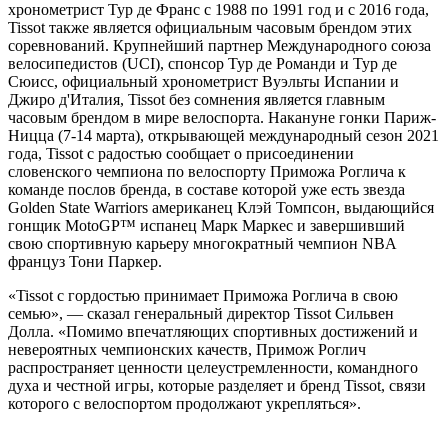
хронометрист Тур де Франс с 1988 по 1991 год и с 2016 года,
Tissot также является официальным часовым брендом этих
соревнований. Крупнейший партнер Международного союза
велосипедистов (UCI), спонсор Тур де Романди и Тур де
Сюисс, официальный хронометрист Вуэльты Испании и
Джиро д'Италия, Tissot без сомнения является главным
часовым брендом в мире велоспорта. Накануне гонки Париж-
Ницца (7-14 марта), открывающей международный сезон 2021
года, Tissot с радостью сообщает о присоединении
словенского чемпиона по велоспорту Приможа Роглича к
команде послов бренда, в составе которой уже есть звезда
Golden State Warriors американец Клэй Томпсон, выдающийся
гонщик MotoGP™ испанец Марк Маркес и завершивший
свою спортивную карьеру многократный чемпион NBA
француз Тони Паркер.
«Tissot с гордостью принимает Приможа Роглича в свою
семью», — сказал генеральный директор Tissot Сильвен
Долла. «Помимо впечатляющих спортивных достижений и
невероятных чемпионских качеств, Примож Роглич
распространяет ценности целеустремленности, командного
духа и честной игры, которые разделяет и бренд Tissot, связи
которого с велоспортом продолжают укрепляться».