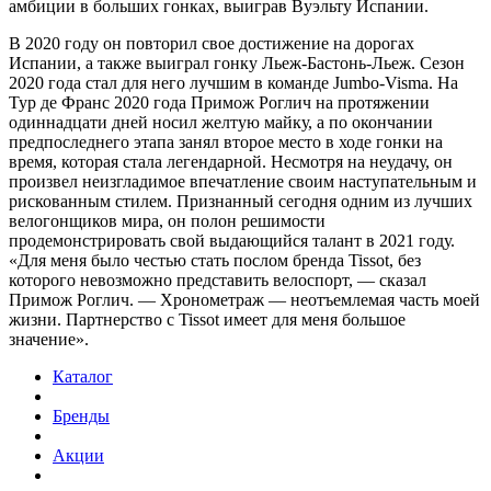
амбиции в больших гонках, выиграв Вуэльту Испании.
В 2020 году он повторил свое достижение на дорогах
Испании, а также выиграл гонку Льеж-Бастонь-Льеж. Сезон
2020 года стал для него лучшим в команде Jumbo-Visma. На
Тур де Франс 2020 года Примож Роглич на протяжении
одиннадцати дней носил желтую майку, а по окончании
предпоследнего этапа занял второе место в ходе гонки на
время, которая стала легендарной. Несмотря на неудачу, он
произвел неизгладимое впечатление своим наступательным и
рискованным стилем. Признанный сегодня одним из лучших
велогонщиков мира, он полон решимости
продемонстрировать свой выдающийся талант в 2021 году.
«Для меня было честью стать послом бренда Tissot, без
которого невозможно представить велоспорт, — сказал
Примож Роглич. — Хронометраж — неотъемлемая часть моей
жизни. Партнерство с Tissot имеет для меня большое
значение».
Каталог
Бренды
Акции