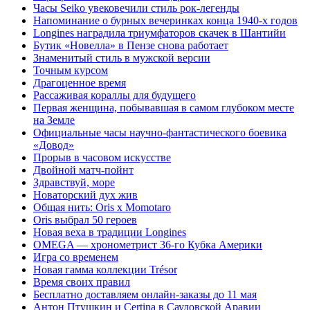
Часы Seiko увековечили стиль рок-легенды
Напоминание о бурных вечеринках конца 1940-х годов
Longines наградила триумфаторов скачек в Шантийи
Бутик «Новелла» в Пензе снова работает
Знаменитый стиль в мужской версии
Точным курсом
Драгоценное время
Рассаживая кораллы для будущего
Первая женщина, побывавшая в самом глубоком месте
на Земле
Официальные часы научно-фантастического боевика
«Довод»
Прорыв в часовом искусстве
Двойной матч-пойнт
Здравствуй, море
Новаторский дух жив
Общая нить: Oris x Momotaro
Oris выбрал 50 героев
Новая веха в традиции Longines
OMEGA — хронометрист 36-го Кубка Америки
Игра со временем
Новая гамма коллекции Trésor
Время своих правил
Бесплатно доставляем онлайн-заказы до 11 мая
Антон Птушкин и Certina в Саудовской Аравии