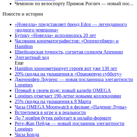
Чемпион по велоспорту Примож Роглич — новый пос...
Новости и истории
«Новелла» представляет бренд Edox — легендарного
«водного чемпиона»
Бутику «Новелла» исполнилось 20 лет
Часовщик кинематографистов: «Оппенгеймер» и
Hamilton
Швейцарская точность, согретая солнцем Апеннин
Элегантный ход
Еще
Hamilton хронометрирует героев вот уже 130 лет
20% скидка на украшения в «Оранжевую субботу»
Дженнифер Лоуренс — новая посланница элегантности
Longines
Первый в своем роде: новый калибр OMEGA
Longines отмечает 190-летие новыми коллекциями
25% скидка на украшения к 8 Марта
Часы OMEGA Moonwatch в фильме «Падение Луны»
Встретимся в игре и в реальности
До 7 ноября бутик работает в онлайн-формате
Реге-Жан Пейдж — новый посланник элегантности
Longines
Часы Бонда