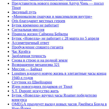
Представитель нового поколения Артур Чэнь — посол
Tissot
Звездный путь
«Минимализм снаружи и максимализм внутри»
Oris благодарит местных героев
Бутик временно не работает
Сигнальная миссия
Правила жизни Саймона Бейкера
Бутик «Новелла» не работает с 28 марта по 5 апреля
Ассиметричный ответ
Пробуждение спящего гиганта
Час Крэйга
Заоблачная точность
Снова в строю и на родной земле
Возвращение механизма 321
Миссия — Байкал
Longines вдохнул новую жизнь в элегантные часы конца
1940-х годов
Спутник из Швейцарии
Идеи новогодних подарков от Tissot
S.T. Dupont: искусство жить
Бутик «Новелла» вручил часы Roamer победителю
конкурса
OMEGA празднует выход новых часов Джеймса Бонда в
Нью-Йорке