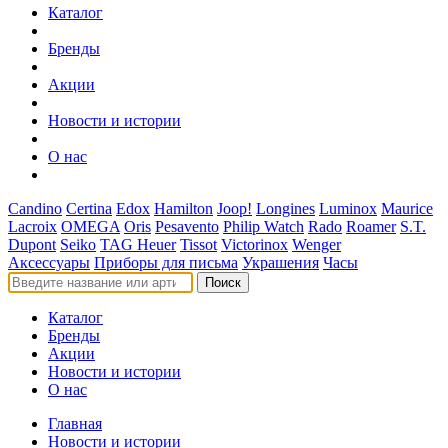
Каталог
Бренды
Акции
Новости и истории
О нас
Candino
Certina
Edox
Hamilton
Joop!
Longines
Luminox
Maurice
Lacroix
OMEGA
Oris
Pesavento
Philip Watch
Rado
Roamer
S.T.
Dupont
Seiko
TAG Heuer
Tissot
Victorinox
Wenger
Аксессуары
Приборы для письма
Украшения
Часы
Поиск
Каталог
Бренды
Акции
Новости и истории
О нас
Главная
Новости и истории