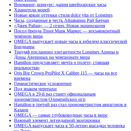
Внимание, конкурс: дарим швейцарские часы
Хранители морей
Новые яркие оттенки стиля dolce vita от Longines
Часы, созданные в честь Айшварии Рай Баччан
«Джек Райан» — 2 сезон. Новая экранизация
Посол бренда Tissot Марк Маркес — восьмикратный
чемпион мира
OMEGA выпускает новые часы к юбилею классической
Бондианы
Триумф посланниц элегантности Longines Арины и
Дины Авериных на чемпионате мира
Hamilton представляет: мечта о полете, ставшая
реальностью
Oris Big Crown ProPilot X Calibre 115 — часы на все
времена
Гимнастическое усложнение
Под знаком черепахи
OMEGA в 29-й раз станет официальным
хронометристом Олимпийских игр
Hamilton в третий раз стал хронометристом авиагонок в
Казани
OMEGA — самые глубоководные часы в мире
Важный элемент легендарной экипировки
OMEGA выпускает часы к 50-летию высадки человека
на Луну