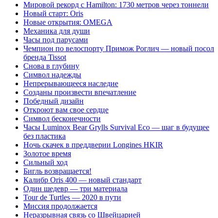
Мировой рекорд с Hamilton: 1730 метров через тоннели
Новый старт: Oris
Новые открытия: OMEGA
Механика для души
Часы под парусами
Чемпион по велоспорту Примож Роглич — новый посол
бренда Tissot
Снова в глубину
Символ надежды
Непрерывающееся наследие
Созданы произвести впечатление
Победный дизайн
Откроют вам свое сердце
Символ бесконечности
Часы Luminox Bear Grylls Survival Eco — шаг в будущее
без пластика
Ночь скачек в преддверии Longines HKIR
Золотое время
Сильный ход
Бигль возвращается!
Калибр Oris 400 — новый стандарт
Один шедевр — три материала
Tour de Turtles — 2020 в пути
Миссия продолжается
Неразрывная связь со Швейцарией