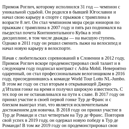
Примож Роглич, которому исполнился 31 год — чемпион с
уникальной судьбой. Он родился в бывшей Югославии и
начал свою карьеру в спорте с прыжков с трамплина в
возрасте 8 лет. Он стал чемпионом мира среди юниоров по
прыжкам с трамплина в 2007 году и пять раз поднимался на
пьедестал почета Континентального Кубка в этой
дисциплине, в том числе дважды — на высшую ступень.
Однако в 2011 году он решил сменить лыжи на велосипед и
начал новую карьеру в велоспорте.
Начав с любительских соревнований в Словении в 2012 году,
Примож Роглич вскоре продемонстрировал свой талант и в
следующем году подписал контракт с Adria Mobil. Невероятно
одаренный, он стал профессиональным велогонщиком в 2016
году, присоединившись к команде World Tour Lotto NL-Jumbo.
В этом же году он стал вторым в открывающей Джиро
д’Италия гонке на время и получил широкую известность. С
тех пор он не останавливался на пути к славе. В 2017 году он
принял участие в своей первой гонке Тур де Франс и с
блеском выиграл этап, что является исключительным
достижением для новичка. В 2018 году он принял участие в
Тур де Романди и стал четвертым на Тур де Франс. Повторив
свой успех в 2019 году, он одержал новую победу в Тур де
Романди! В том же 2019 году он продемонстрировал свои