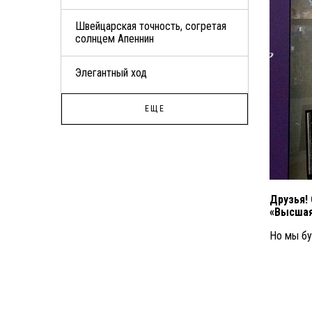
Швейцарская точность, согретая
солнцем Апеннин
Элегантный ход
ЕЩЕ
Друзья!
«Высшая
Но мы бу