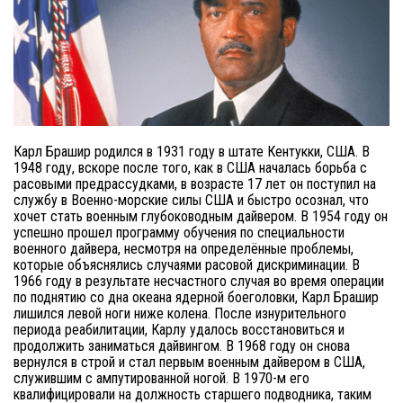
Карл Брашир родился в 1931 году в штате Кентукки, США. В
1948 году, вскоре после того, как в США началась борьба с
расовыми предрассудками, в возрасте 17 лет он поступил на
службу в Военно-морские силы США и быстро осознал, что
хочет стать военным глубоководным дайвером. В 1954 году он
успешно прошел программу обучения по специальности
военного дайвера, несмотря на определённые проблемы,
которые объяснялись случаями расовой дискриминации. В
1966 году в результате несчастного случая во время операции
по поднятию со дна океана ядерной боеголовки, Карл Брашир
лишился левой ноги ниже колена. После изнурительного
периода реабилитации, Карлу удалось восстановиться и
продолжить заниматься дайвингом. В 1968 году он снова
вернулся в строй и стал первым военным дайвером в США,
служившим с ампутированной ногой. В 1970-м его
квалифицировали на должность старшего подводника, таким