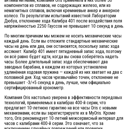
антимагнитными, компания Oris применила в них более 30
компонентов из сплавов, не содержащих железо, или из
немагнитных сплавов, включая кремниевые анкер и анкерное
колесо. По результатам испытаний известной Лаборатории
Дюбуа, отклонение хода Калибра 401 после воздействия поля
напряжённостью 2250 Гауссов не превышает 10 секунд в день.
По многим причинам мы можем не носить механические часы
каждый день. Если вы отложите стандартные механические
часы на день или два, они остановятся, поскольку запас хода
иссякнет. Калибр 401 имеет пятидневный запас хода, поэтому
он всё равно будет идти, когда вы снова соберётесь надеть
часы. Более длительный запас хода обеспечивают два
заводных барабана, в каждом из которых установлена
удлинённая ходовая пружина — каждой из них хватает на два с
половиной дня. Ход часов чрезвычайно точен, отклонение не
превышает -3/+5 секунд в день, лучше, чем официально
сертифицированный хронометр.
Компания Oris настолько уверена в эффективности передовых
технологий, применяемых в калибрах 400-й серии, что
предлагает 10-летнюю гарантию на все часы Oris с новыми
механизмами, если вы зарегистрируете их в MyOris. Кроме
того, Oris рекомендует 10-летний межсервисный интервал для
часов с калибрами 400-й серии. Это означает, что за
исключением случайных повреждений или проверки