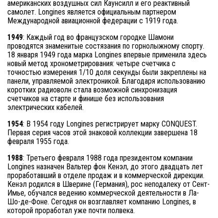
американских воздушных сил Каунсилл и его реактивный
самолет. Longines является официальным партнером
Международной авиационной федерации с 1919 года.
1949
: Каждый год во французском городке Шамони
проводятся знаменитые состязания по горнолыжному спорту.
18 января 1949 года марка Longines впервые применила здесь
новый метод хронометрирования: четыре счетчика с
точностью измерения 1/10 доля секунды были закреплены на
панели, управляемой электроникой. Благодаря использованию
коротких радиоволн стала возможной синхронизация
счетчиков на старте и финише без использования
электрических кабелей.
1954
: В 1954 году Longines регистрирует марку CONQUEST.
Первая серия часов этой знаковой коллекции завершена 18
февраля 1955 года.
1988
: Третьего февраля 1988 года президентом компании
Longines назначен Вальтер фон Кенэл, до этого двадцать лет
проработавший в отделе продаж и в коммерческой дирекции.
Кенэл родился в Шверине (Германия), рос неподалеку от Сент-
Имье, обучался ведению коммерческой деятельности в Ла-
Шо-де-Фоне. Сегодня он возглавляет компанию Longines, в
которой проработал уже почти полвека.