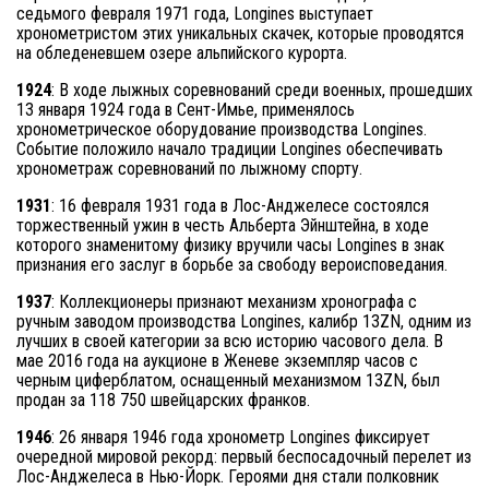
седьмого февраля 1971 года, Longines выступает
хронометристом этих уникальных скачек, которые проводятся
на обледеневшем озере альпийского курорта.
1924
: В ходе лыжных соревнований среди военных, прошедших
13 января 1924 года в Сент-Имье, применялось
хронометрическое оборудование производства Longines.
Событие положило начало традиции Longines обеспечивать
хронометраж соревнований по лыжному спорту.
1931
: 16 февраля 1931 года в Лос-Анджелесе состоялся
торжественный ужин в честь Альберта Эйнштейна, в ходе
которого знаменитому физику вручили часы Longines в знак
признания его заслуг в борьбе за свободу вероисповедания.
1937
: Коллекционеры признают механизм хронографа с
ручным заводом производства Longines, калибр 13ZN, одним из
лучших в своей категории за всю историю часового дела. В
мае 2016 года на аукционе в Женеве экземпляр часов с
черным циферблатом, оснащенный механизмом 13ZN, был
продан за 118 750 швейцарских франков.
1946
: 26 января 1946 года хронометр Longines фиксирует
очередной мировой рекорд: первый беспосадочный перелет из
Лос-Анджелеса в Нью-Йорк. Героями дня стали полковник