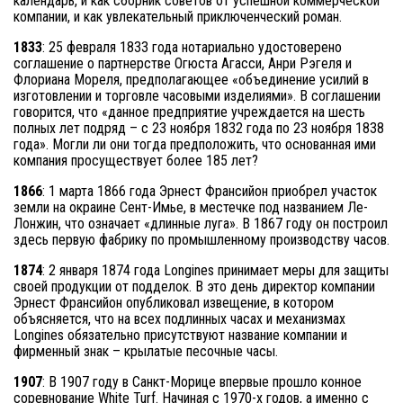
календарь, и как сборник советов от успешной коммерческой
компании, и как увлекательный приключенческий роман.
1833
: 25 февраля 1833 года нотариально удостоверено
соглашение о партнерстве Огюста Агасси, Анри Рэгеля и
Флориана Мореля, предполагающее «объединение усилий в
изготовлении и торговле часовыми изделиями». В соглашении
говорится, что «данное предприятие учреждается на шесть
полных лет подряд – с 23 ноября 1832 года по 23 ноября 1838
года». Могли ли они тогда предположить, что основанная ими
компания просуществует более 185 лет?
1866
: 1 марта 1866 года Эрнест Франсийон приобрел участок
земли на окраине Сент-Имье, в местечке под названием Ле-
Лонжин, что означает «длинные луга». В 1867 году он построил
здесь первую фабрику по промышленному производству часов.
1874
: 2 января 1874 года Longines принимает меры для защиты
своей продукции от подделок. В это день директор компании
Эрнест Франсийон опубликовал извещение, в котором
объясняется, что на всех подлинных часах и механизмах
Longines обязательно присутствуют название компании и
фирменный знак – крылатые песочные часы.
1907
: В 1907 году в Санкт-Морице впервые прошло конное
соревнование White Turf. Начиная с 1970-х годов, а именно с