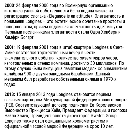
2000
: 24 февраля 2000 года во Всемирную организацию
интеллектуальной собственности была подана заявка на
регистрацию слогана «Elegance is an attitude». Элегантность в
понимании Longines – это эстетическое сочетание простоты и
совершенства, причем подлинная элегантность идет изнутри.
Первыми посланниками элегантности стали Одри Хепберн и
Хамфри Богарт.
2001
: 19 февраля 2001 года в штаб-квартире Longines в Сент-
Имье состоялся торжественный вечер в честь
знаменательного события: количество экземпляров часов,
изготовленных в стенах компании, достигло 30 миллионов. По
этому случаю была выпущена памятная модель со знаменитым
калибром 990 с двумя заводными барабанами. Данный
механизм был разработан собственными силами в 1970-х
годах.
2013:
15 января 2013 года Longines становится первым
главным партнером Международной федерации конного спорта
(FEI). Соответствующий договор подписали Ее Королевское
Высочество Принцесса Хайя, Президент Федерации, и госпожа
Найла Хайек, Президент совета директоров Swatch Group.
Longines также стал официальным хронометристом и
официальной часовой маркой Федерации на срок 10 лет.