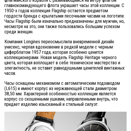
флагманского корабля с развевающимся на ветру флагом
главнокомандующего флота украшает часы этой коллекции. С
1950-х годов коллекция Flagship остается предметом
гордости бренда с крылатыми песочными часами на логотипе.
Часы Flagship были изначально предназначены для мужчин, но,
несмотря на это, они также пользовались большим успехом
среди женщин.
Компания Longines переосмыслила вневременной дизайн
унисекс, черпая вдохновение в редкой модели с черным
циферблатом 1957 года, которая особенно ценится
коллекционерами. Новая модель Flagship Heritage черного
цвета, которая воплощает в себе техническое мастерство и
элегантность, не оставит равнодушными ценителей винтажных
часов.
Часы оснащены механизмом с автоматическим подзаводом
(L615) и имеют корпус из нержавеющей стали диаметром
38,50 мм. Характерной особенностью коллекции является
корпус со скошенными ушками, направленными внутрь, что
придает изделию изысканный и стильный силуэт.