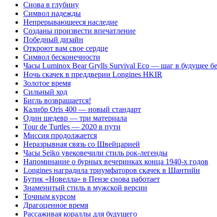
Снова в глубину
Символ надежды
Непрерывающееся наследие
Созданы произвести впечатление
Победный дизайн
Откроют вам свое сердце
Символ бесконечности
Часы Luminox Bear Grylls Survival Eco — шаг в будущее б
Ночь скачек в преддверии Longines HKIR
Золотое время
Сильный ход
Бигль возвращается!
Калибр Oris 400 — новый стандарт
Один шедевр — три материала
Tour de Turtles — 2020 в пути
Миссия продолжается
Неразрывная связь со Швейцарией
Часы Seiko увековечили стиль рок-легенды
Напоминание о бурных вечеринках конца 1940-х годов
Longines наградила триумфаторов скачек в Шантийи
Бутик «Новелла» в Пензе снова работает
Знаменитый стиль в мужской версии
Точным курсом
Драгоценное время
Рассаживая кораллы для будущего