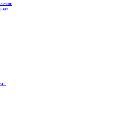
 Земле
вод»
sot