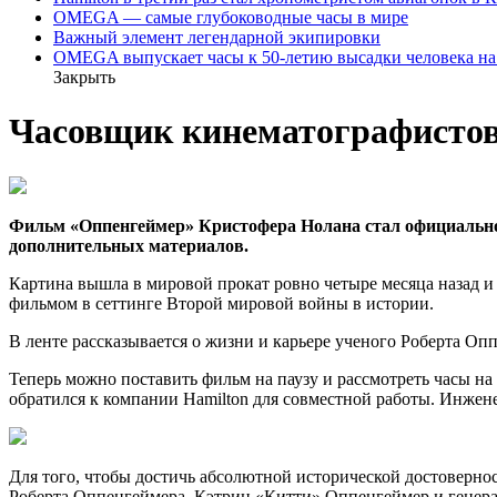
OMEGA — самые глубоководные часы в мире
Важный элемент легендарной экипировки
OMEGA выпускает часы к 50-летию высадки человека на
Закрыть
Часовщик кинематографистов
Фильм «Оппенгеймер» Кристофера Нолана стал официально до
дополнительных материалов.
Картина вышла в мировой прокат ровно четыре месяца назад и 
фильмом в сеттинге Второй мировой войны в истории.
В ленте рассказывается о жизни и карьере ученого Роберта Оп
Теперь можно поставить фильм на паузу и рассмотреть часы на
обратился к компании Hamilton для совместной работы. Инжене
Для того, чтобы достичь абсолютной исторической достовернос
Роберта Оппенгеймера, Кэтрин «Китти» Оппенгеймер и генер