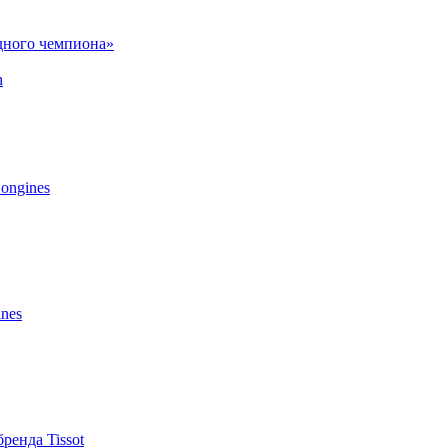
дного чемпиона»
n
ongines
nes
енда Tissot