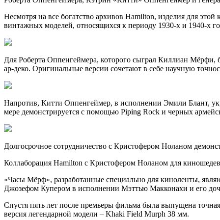
Несмотря на все богатство архивов Hamilton, изделия для это
винтажных моделей, относящихся к периоду 1930-х и 1940-х го
Для Роберта Оппенгеймера, которого сыграл Киллиан Мёрфи, бы
ар-деко. Оригинальные версии сочетают в себе научную точнос
Напротив, Китти Оппенгеймер, в исполнении Эмили Блант, укра
мере демонстрируется с помощью Piping Rock и черных армейск
Долгосрочное сотрудничество с Кристофером Ноланом демонст
Коллаборация Hamilton с Кристофером Ноланом для киношеде
«Часы Мёрф», разработанные специально для киноленты, явля
Джозефом Купером в исполнении Мэттью Макконахи и его до
Спустя пять лет после премьеры фильма была выпущена точная 
версия легендарной модели – Khaki Field Murph 38 мм.