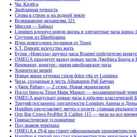
Час Крэйга
Заоблачная точность
Снова в строю и на родной земле
Возвращение механизма 321
Миссия — Байкал
Longines вдохнул новую жизнь в элегантные часы конца 1
Спутник из Швейцарии
Идеи новогодних подарков от Tissot
S.T. Dupont: искусство жить
Бутик «Новелла» вручил часы Roamer победителю конку
OMEGA празднует выход новых часов Джеймса Бонда в
Внимание, конкурс: дарим швейцарские часы
Хранители морей
Новые яркие оттенки стиля dolce vita от Longines
Часы, созданные в честь Айшварии Рай Баччан
«Джек Райан» — 2 сезон. Новая экранизация
Посол бренда Tissot Марк Маркес — восьмикратный чем
OMEGA выпускает новые часы к юбилею классической 
Триумф посланниц элегантности Longines Арины и Дин
Hamilton представляет: мечта о полете, ставшая реальнос
Oris Big Crown ProPilot X Calibre 115 — часы на все време
Гимнастическое усложнение
Под знаком черепахи
OMEGA в 29-й раз станет официальным хронометристом
Hamilton в третий раз стал хронометристом авиагонок в 