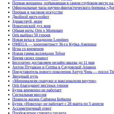
Первая женщина, побывавшая в самом глубоком месте на
Официальные часы научно-фантастического боевика «До
Прорыв в часовом искусстве
Двойной матч-пойнт
Здравствуй, море
Новаторский дух жив
Общая нить: Oris x Momotaro
Oris выбрал 50 героев
Новая веха в традиции Longines
OMEGA — хронометрист 36-го Кубка Америки
Игра со временем
Новая гамма коллекции Trésor
Время своих правил
Бесплатно доставляем онлайн-заказы до 11 мая
Антон Птушкин и Certina в Саудовской Аравии
Представитель нового поколения Артур Чэнь — посол Tis
Звездный путь
«Минимализм снаружи и максимализм внутри»
Oris благодарит местных героев
Бутик временно не работает
Сигнальная миссия
Правила жизни Саймона Бейкера
Бутик «Новелла» не работает с 28 марта по 5 апреля
Ассиметричный ответ
Пробуждение спящего гиганта