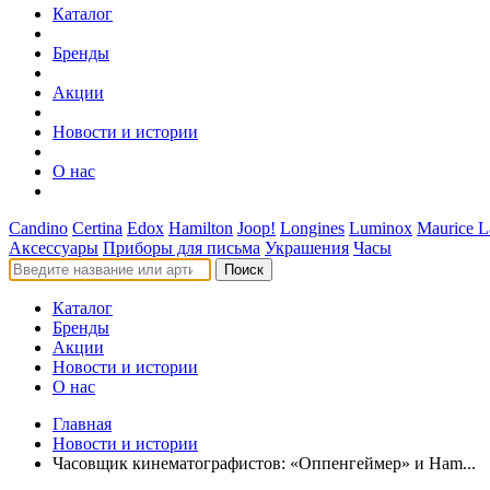
Каталог
Бренды
Акции
Новости и истории
О нас
Candino
Certina
Edox
Hamilton
Joop!
Longines
Luminox
Maurice L
Аксессуары
Приборы для письма
Украшения
Часы
Поиск
Каталог
Бренды
Акции
Новости и истории
О нас
Главная
Новости и истории
Часовщик кинематографистов: «Оппенгеймер» и Ham...