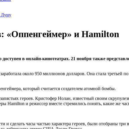
 Луну
: «Оппенгеймер» и Hamilton
ступен в онлайн-кинотеатрах. 21 ноября также представлен 
заработала около 950 миллионов долларов. Она стала третьей п
пенгеймера, который считается создателем атомной бомбы.
 запястьях героев. Кристофер Нолан, известный своим скрупуле
ры Hamilton и режиссер вместе стремились понять, какие же ча
ти и сделать часы частью характера героев, были отобраны три
ала-лейтенанта армии США Лесли Гровса.