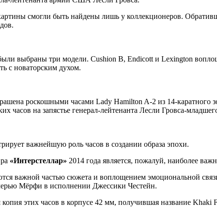
й картины смогли быть найдены лишь у коллекционеров. Обративш
дов.
ли выбраны три модели. Cushion B, Endicott и Lexington воплощ
ть с новаторским духом.
шена роскошными часами Lady Hamilton A-2 из 14-каратного зол
их часов на запястье генерал-лейтенанта Лесли Гровса-младшег
рирует важнейшую роль часов в создании образа эпохи.
вра
«Интерстеллар»
2014 года является, пожалуй, наиболее важ
ются важной частью сюжета и воплощением эмоциональной связ
черью Мёрфи в исполнении Джессики Честейн.
копия этих часов в корпусе 42 мм, получившая название Khaki F