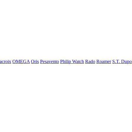
acroix
OMEGA
Oris
Pesavento
Philip Watch
Rado
Roamer
S.T. Dupo