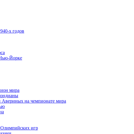
940-х годов
рса
 Нью-Йорке
пион мира
Бондианы
ы Авериных на чемпионате мира
тью
на
 Олимпийских игр
Казани