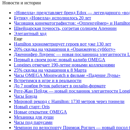
Новости и истории
«Новелла» представляет бренд Edox — легендарного «во
Бутику «Новелла» исполнилось 20 лет
Часовщик кинематографистов: «Оппенгеймер» и Hamilto
Швейцарская точность, согретая солнцем Апеннин
Элегантный ход
Еще
Hamilton хронометрирует героев вот уже 130 лет
20% скидка на украшения в «Оранжевую субботу»
Дженнифер Лоуренс — новая посланница элегантности L
Первый в своем роде: новый калибр OMEGA
Longines отмечает 190-летие новыми коллекциями
25% скидка на украшения к 8 Марта
Часы OMEGA Moonwatch в фильме «Падение Луны»
Встретимся в игре и в реальности
До 7 ноября бутик работает в онлайн-формате
Реге-Жан Пейдж — новый посланник элегантности Longi
Часы Бонда
Мировой рекорд с Hamilton: 1730 метров через тоннели
Новый старт: Oris
Новые открытия: OMEGA
Механика для души
Часы под парусами
Чемпион по велоспорту Примож Роглич — новый посол бр