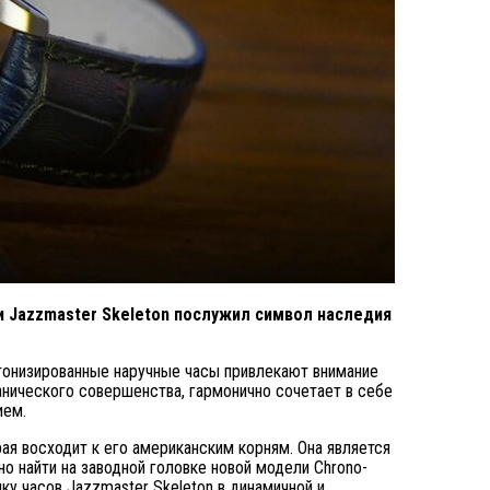
 Jazzmaster Skeleton послужил символ наследия
етонизированные наручные часы привлекают внимание
анического совершенства, гармонично сочетает в себе
ием.
ая восходит к его американским корням. Она является
о найти на заводной головке новой модели Chrono-
ику часов Jazzmaster Skeleton в динамичной и