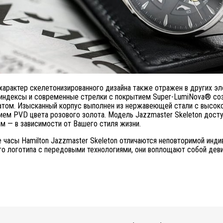
характер скелетонизированного дизайна также отражен в других э
индексы и современные стрелки с покрытием Super-LumiNova® со
том. Изысканный корпус выполнен из нержавеющей стали с высокок
ием PVD цвета розового золота. Модель Jazzmaster Skeleton досту
м — в зависимости от Вашего стиля жизни.
 часы Hamilton Jazzmaster Skeleton отличаются неповторимой инд
го логотипа с передовыми технологиями, они воплощают собой деви