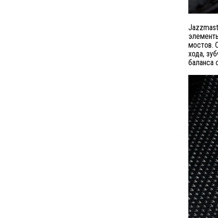
Jazzmast
элементы
мостов. 
хода, зу
баланса 