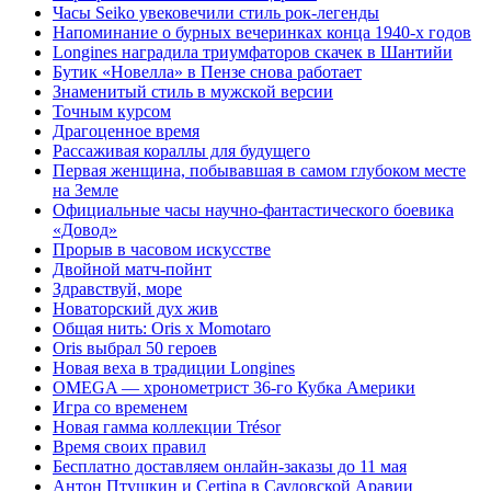
Часы Seiko увековечили стиль рок-легенды
Напоминание о бурных вечеринках конца 1940-х годов
Longines наградила триумфаторов скачек в Шантийи
Бутик «Новелла» в Пензе снова работает
Знаменитый стиль в мужской версии
Точным курсом
Драгоценное время
Рассаживая кораллы для будущего
Первая женщина, побывавшая в самом глубоком месте
на Земле
Официальные часы научно-фантастического боевика
«Довод»
Прорыв в часовом искусстве
Двойной матч-пойнт
Здравствуй, море
Новаторский дух жив
Общая нить: Oris x Momotaro
Oris выбрал 50 героев
Новая веха в традиции Longines
OMEGA — хронометрист 36-го Кубка Америки
Игра со временем
Новая гамма коллекции Trésor
Время своих правил
Бесплатно доставляем онлайн-заказы до 11 мая
Антон Птушкин и Certina в Саудовской Аравии