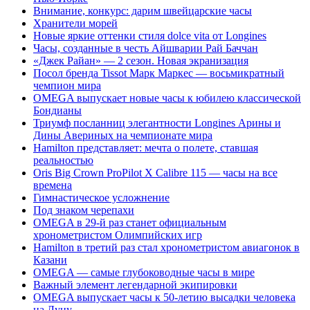
Внимание, конкурс: дарим швейцарские часы
Хранители морей
Новые яркие оттенки стиля dolce vita от Longines
Часы, созданные в честь Айшварии Рай Баччан
«Джек Райан» — 2 сезон. Новая экранизация
Посол бренда Tissot Марк Маркес — восьмикратный
чемпион мира
OMEGA выпускает новые часы к юбилею классической
Бондианы
Триумф посланниц элегантности Longines Арины и
Дины Авериных на чемпионате мира
Hamilton представляет: мечта о полете, ставшая
реальностью
Oris Big Crown ProPilot X Calibre 115 — часы на все
времена
Гимнастическое усложнение
Под знаком черепахи
OMEGA в 29-й раз станет официальным
хронометристом Олимпийских игр
Hamilton в третий раз стал хронометристом авиагонок в
Казани
OMEGA — самые глубоководные часы в мире
Важный элемент легендарной экипировки
OMEGA выпускает часы к 50-летию высадки человека
на Луну