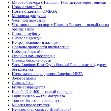
Мировой рекорд с Hamilton: 1730 метров через тоннели
Новый старт: Oris
Новые открытия: OMEGA
Механика для души
Часы под парусами
Чемпион по велоспорту Примож Роглич — новый посол
бренда Tissot
Снова в глубину
Символ надежды
Непрерывающееся наследие
Созданы произвести впечатление
Победный дизайн
Откроют вам свое сердце
Символ бесконечности
Часы Luminox Bear Grylls Survival Eco — шаг в будущее
без пластика
Ночь скачек в преддверии Longines HKIR
Золотое время
Сильный ход
Бигль возвращается!
Калибр Oris 400 — новый стандарт
Один шедевр — три материала
Tour de Turtles — 2020 в пути
Миссия продолжается
Неразрывная связь со Швейцарией