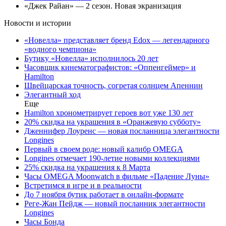
«Джек Райан» — 2 сезон. Новая экранизация
Новости и истории
«Новелла» представляет бренд Edox — легендарного
«водного чемпиона»
Бутику «Новелла» исполнилось 20 лет
Часовщик кинематографистов: «Оппенгеймер» и
Hamilton
Швейцарская точность, согретая солнцем Апеннин
Элегантный ход
Еще
Hamilton хронометрирует героев вот уже 130 лет
20% скидка на украшения в «Оранжевую субботу»
Дженнифер Лоуренс — новая посланница элегантности
Longines
Первый в своем роде: новый калибр OMEGA
Longines отмечает 190-летие новыми коллекциями
25% скидка на украшения к 8 Марта
Часы OMEGA Moonwatch в фильме «Падение Луны»
Встретимся в игре и в реальности
До 7 ноября бутик работает в онлайн-формате
Реге-Жан Пейдж — новый посланник элегантности
Longines
Часы Бонда