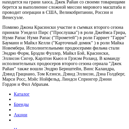
находится на грани хаоса, Джек Райан со своими товарищами
берется за выполнение сложной миссии мирового масштаба и
проводит операции в США, Великобритании, России и
Венесуэле.
Помимо Джона Красински участие в съемках второго сезона
приняли Уэнделл Пирс ("Прослушка") в роли Джеймса Грира,
Нуми Рапас Нуми Рапас ("Прометей") в роли Гарриет "Гарри"
Бауманн и Майкл Келли ("Карточный домик" ) в роли Майка
Новембера. Исполнительными продюсерами фильма стали
Эндрю Форм, Брэдли Фуллер, Майкл Бэй, Красински,
Эллисон Сигер, Карлтон Кьюз и Грэхэм Роланд. В команду
исполнительных продюсеров второго сезона сериала "Джек
Райан" также вошли Эндрю Бернштейн, Винс Каландра,
Дэвид Грациано, Том Клэнси, Дэвид Эллисон, Дэна Голдберг,
Марси Росс, Мэйс Нойфельд, Линдси Спрингер Дэнни
Гордон и Фил Абрахам.
Каталог
Бренды
Акции