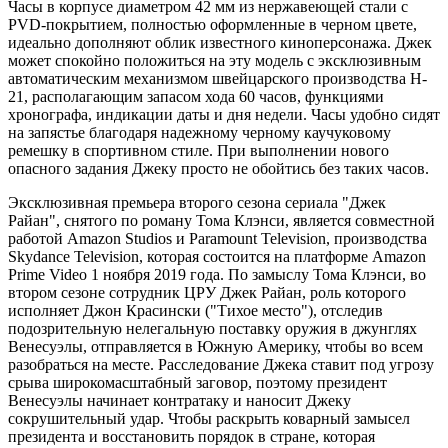
Часы в корпусе диаметром 42 мм из нержавеющей стали с
PVD-покрытием, полностью оформленные в черном цвете,
идеально дополняют облик известного киноперсонажа. Джек
может спокойно положиться на эту модель с эксклюзивным
автоматическим механизмом швейцарского производства H-
21, располагающим запасом хода 60 часов, функциями
хронографа, индикации даты и дня недели. Часы удобно сидят
на запястье благодаря надежному черному каучуковому
ремешку в спортивном стиле. При выполнении нового
опасного задания Джеку просто не обойтись без таких часов.
Эксклюзивная премьера второго сезона сериала "Джек
Райан", снятого по роману Тома Клэнси, является совместной
работой Amazon Studios и Paramount Television, производства
Skydance Television, которая состоится на платформе Amazon
Prime Video 1 ноября 2019 года. По замыслу Тома Клэнси, во
втором сезоне сотрудник ЦРУ Джек Райан, роль которого
исполняет Джон Красински ("Тихое место"), отследив
подозрительную нелегальную поставку оружия в джунглях
Венесуэлы, отправляется в Южную Америку, чтобы во всем
разобраться на месте. Расследование Джека ставит под угрозу
срыва широкомасштабный заговор, поэтому президент
Венесуэлы начинает контратаку и наносит Джеку
сокрушительный удар. Чтобы раскрыть коварный замысел
президента и восстановить порядок в стране, которая