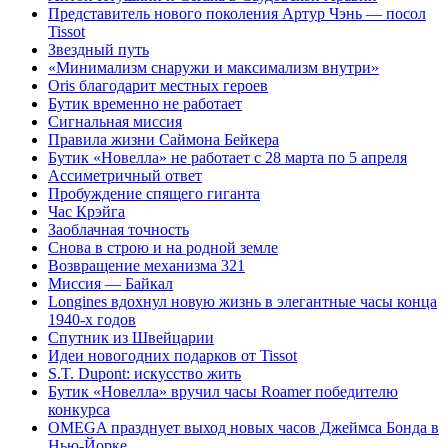
Представитель нового поколения Артур Чэнь — посол
Tissot
Звездный путь
«Минимализм снаружи и максимализм внутри»
Oris благодарит местных героев
Бутик временно не работает
Сигнальная миссия
Правила жизни Саймона Бейкера
Бутик «Новелла» не работает с 28 марта по 5 апреля
Ассиметричный ответ
Пробуждение спящего гиганта
Час Крэйга
Заоблачная точность
Снова в строю и на родной земле
Возвращение механизма 321
Миссия — Байкал
Longines вдохнул новую жизнь в элегантные часы конца
1940-х годов
Спутник из Швейцарии
Идеи новогодних подарков от Tissot
S.T. Dupont: искусство жить
Бутик «Новелла» вручил часы Roamer победителю
конкурса
OMEGA празднует выход новых часов Джеймса Бонда в
Нью-Йорке