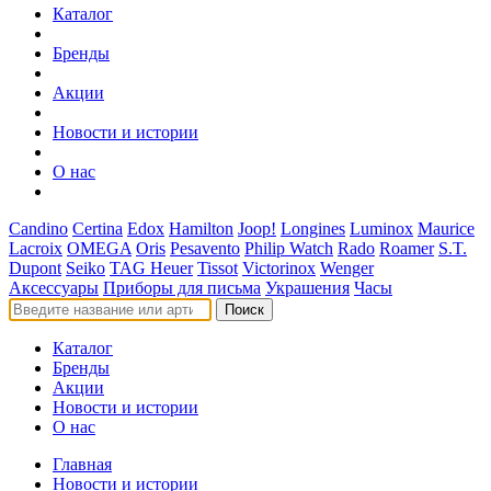
Каталог
Бренды
Акции
Новости и истории
О нас
Candino
Certina
Edox
Hamilton
Joop!
Longines
Luminox
Maurice
Lacroix
OMEGA
Oris
Pesavento
Philip Watch
Rado
Roamer
S.T.
Dupont
Seiko
TAG Heuer
Tissot
Victorinox
Wenger
Аксессуары
Приборы для письма
Украшения
Часы
Поиск
Каталог
Бренды
Акции
Новости и истории
О нас
Главная
Новости и истории