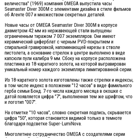
величества" (1969) компания OMEGA выпустила часы
Seamaster Diver 300M с элементами дизайна в стиле фильмов
об Агенте 007 и множеством секретных деталей.
Новые часы от OMEGA Seamaster Diver 300M в корпусе
диаметром 42 мм из нержавеющей стали выпущены
ограниченным тиражом 7 007 экземпляров. Они имеют
керамический циферблат с черным PVD-покрытием и
спиральной гравировкой, напоминающей нарезы в стволе
пистолета, а основание стрелок в центре выполнено в виде
капсюли пули калибра 9 мм. Сбоку на корпусе расположена
пластинка из 18-каратного золота, на которой выгравирован
уникальный номер каждого экземпляра лимитированной серии.
Из 18-каратного золота изготовлены также стрелки и индексы,
в том числе индекс в положении "12 часов" в виде фамильного
герба семьи Бонд. 7-го числа каждого месяца в окошке с
датой появляется цифра "7", выполненная тем же шрифтом, что
и логотип "007".
На отметке "10 часов", словно секретная подпись, скрывается
цифра "50", которая становится видимой только в темноте
благодаря подсветке Super-LumiNova.
Многолетнее сотрудничество OMEGA с создателями серии