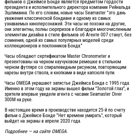
фильмов о Джеймсе Бонде является предметом гордости
президента и исполнительного директора компании Рейнальда
Эшлиманна. По его словам, новые часы Seamaster "это дань
уважения классической бондиане и одному из самых
узнаваемых киноперсонажей. Эти часы не похожи на другие,
они элегантны, полны сюрпризов и благодаря многочисленным
элементам дизайна в стиле фильмов об Агенте 007 станут, без
сомнения, одной из самых популярных моделей среди
коллекционеров и поклонников Бонда."
Часы обладают сертификатом Master Chronometer и
презентованы на черном каучуковом ремешке в стильном
черном футляре со спиралевидным рисунком, повторяющим
нарезы внутри ствола, и кнопками в виде капсюля пули.
Часы OMEGA украшают запястье Джеймса Бонда с 1995 года.
Именно в этом году на экраны вышел фильм "Золотой глаз", и
зрители впервые увидели агента с часами Seamaster Diver
300M на руке.
В настоящее время в производстве находится 25-й по счету
фильм о Джеймсе Бонде "Нет времени умирать", который
выйдет на экраны в апреле 2020 года.
Подробнее — на сайте OMEGA.