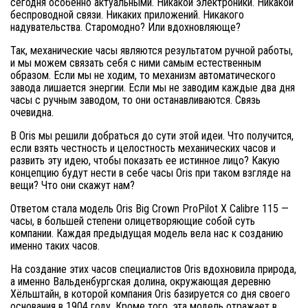
сегодня особенно актуальными. Никакой электроники. Никакой
беспроводной связи. Никаких приложений. Никакого
надувательства. Старомодно? Или вдохновляюще?
Так, механические часы являются результатом ручной работы,
и мы можем связать себя с ними самым естественным
образом. Если мы не ходим, то механизм автоматического
завода лишается энергии. Если мы не заводим каждые два дня
часы с ручным заводом, то они останавливаются. Связь
очевидна.
В Oris мы решили добраться до сути этой идеи. Что получится,
если взять честность и целостность механических часов и
развить эту идею, чтобы показать ее истинное лицо? Какую
концепцию будут нести в себе часы Oris при таком взгляде на
вещи? Что они скажут нам?
Ответом стала модель Oris Big Crown ProPilot X Calibre 115 —
часы, в большей степени олицетворяющие собой суть
компании. Каждая предыдущая модель вела нас к созданию
именно таких часов.
На создание этих часов специалистов Oris вдохновила природа,
а именно Вальденбургская долина, окружающая деревню
Хёльштайн, в которой компания Oris базируется со дня своего
основания в 1904 году. Кроме того, эта модель отражает в