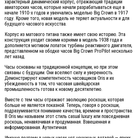
характерный динамический корпус, отражающий традиции
авиаторских часов, которые начали разрабатываться еще в
начале 1910-х годов и увенчались моделью Big Crown в 1917
году. Кроме того, новая модель не теряет актуальности и для
будущего часового искусства.
Корпус из матового титана также имеет свою историю. Эта
конструкция уходит своими корнями в модель 1938 года и
дополняется мотивом лопаток турбины реактивного двигателя,
представленном на ободке часов Big Crown ProPilot несколько
лет назад.
Часы основаны на традиционной концепции, но при этом
связаны с будущим. Они вселяют силу и уверенность.
Демонстрируют компетентность часовщиков Oris и их
убежденность в том, что часовая швейцарская
промышленность готова к новому десятилетию.
Вместе с тем часы отражают эволюцию роскоши, которая
больше не является показной. Теперь, говоря о роскоши,
подразумевается понимание качества, времени и пространства.
В Oris мы называем этот стиль casual luxury или повседневная
роскошь, ненавязчивая и продуманная. Взвешенная и
информированная. Аутентичная.
Именно поэтому в новых часах нет ненужных деталей — ярких