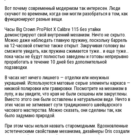
Вот почему современный модернизм так интересен. Люди
скучают по временам, когда они могли разобраться в том, как
функционируют разные вещи.
Часы Big Crown ProPilot X Calibre 115 без утайки
демонстрируют свой внутренний механизм. Ничто не скрыто.
Можно даже наблюдать главную пружину, поскольку баррель
на 12-часовой отметке также открыт. Закручивая головку вы
сможете увидеть, как пружина сжимается туже… и еще туже…
пока часы не будут полностью заведены и готовы непрерывно
проработать в течение 10 дней без дополнительной
подзаводки.
В часах нет ничего лишнего — отделки или ненужных
украшений. Используются матовые серые элементы каркаса —
никакой полировки или гравировки. Посмотрите на механизм в
лупу, и вы увидите, что края не были скошены или закруглены.
Вместо этого они были оставлены в натуральном виде. Ничто в
этих часах не затмевает сути традиционного швейцарского
часового мастерства. Можно сказать, они сделаны так, как
было задумано природой.
При этом часы нельзя назвать старомодными. Вдохновленные
эстетическими свойствами механизма, дизайнеры Oris создали