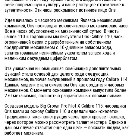
себе современную культуру и наше растущее стремление к
аутентичности. Эти часы раскрывают истинное лицо Oris.
Идея началась с часового механизма. Являясь независимой
компанией, Oris производит исключительно механические часы.
Все в часах обусловлено их механической сутью. В честь
нашей 110‑й годовщины мы выпустили Oris Calibre 110, часы
ограниченной серии с разработанным на собственном
предприятии механизмом с 10-дневным запасом хода,
запатентованным нелинейным указателем запаса хода и
маленьким секундным циферблатом.
Эта уникальная инновационная комбинация дополнительных
функций стала основой для целого ряда следующих
механизмов, включая выпущенный в прошлом году Calibre 114.
Данные модели стали символом Oris как создателя часовых
механизмов. С момента основания компания выпустила более
270 механизмов, полностью разработанных своими силами.
Создавая модель Big Crown ProPilot X Calibre 115, часовщики
Oris взяли за основу Calibre 110 и сделали часы‑скелетон.
Традиционно такая конструкция часов приоткрывает окошко,
через которое можно рассмотреть талант мастера. Однако в
данном случае ставится еще одна цель — показать людям, как
работает механизм.