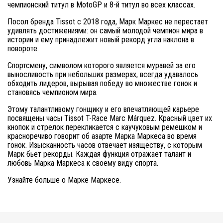
чемпионский титул в MotoGP и 8-й титул во всех классах.
Посол бренда Tissot с 2018 года, Марк Маркес не перестает
удивлять достижениями: он самый молодой чемпион мира в
истории и ему принадлежит новый рекорд угла наклона в
повороте.
Спортсмену, символом которого является муравей за его
выносливость при небольших размерах, всегда удавалось
обходить лидеров, вырывая победу во множестве гонок и
становясь чемпионом мира.
Этому талантливому гонщику и его впечатляющей карьере
посвящены часы Tissot T-Race Marc Márquez. Красный цвет их
кнопок и стрелок перекликается с каучуковым ремешком и
красноречиво говорит об азарте Марка Маркеса во время
гонок. Изысканность часов отвечает изяществу, с которым
Марк бьет рекорды. Каждая функция отражает талант и
любовь Марка Маркеса к своему виду спорта.
Узнайте больше о Марке Маркесе.