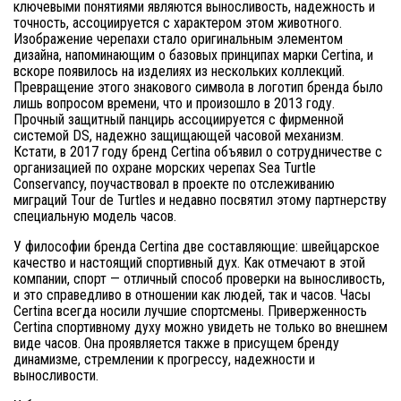
ключевыми понятиями являются выносливость, надежность и
точность, ассоциируется с характером этом животного.
Изображение черепахи стало оригинальным элементом
дизайна, напоминающим о базовых принципах марки Certina, и
вскоре появилось на изделиях из нескольких коллекций.
Превращение этого знакового символа в логотип бренда было
лишь вопросом времени, что и произошло в 2013 году.
Прочный защитный панцирь ассоциируется с фирменной
системой DS, надежно защищающей часовой механизм.
Кстати, в 2017 году бренд Certina объявил о сотрудничестве с
организацией по охране морских черепах Sea Turtle
Conservancy, поучаствовал в проекте по отслеживанию
миграций Tour de Turtles и недавно посвятил этому партнерству
специальную модель часов.
У философии бренда Certina две составляющие: швейцарское
качество и настоящий спортивный дух. Как отмечают в этой
компании, спорт — отличный способ проверки на выносливость,
и это справедливо в отношении как людей, так и часов. Часы
Certina всегда носили лучшие спортсмены. Приверженность
Certina спортивному духу можно увидеть не только во внешнем
виде часов. Она проявляется также в присущем бренду
динамизме, стремлении к прогрессу, надежности и
выносливости.