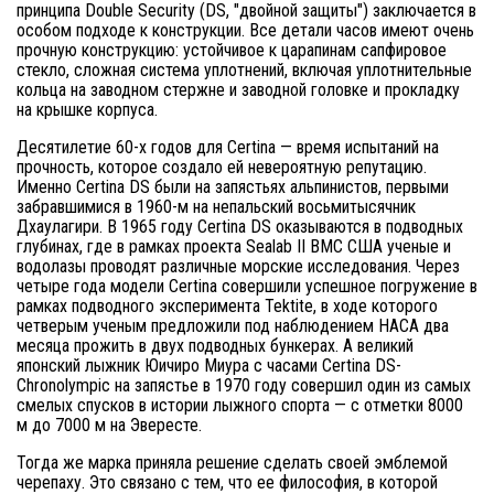
принципа Double Security (DS, "двойной защиты") заключается в
особом подходе к конструкции. Все детали часов имеют очень
прочную конструкцию: устойчивое к царапинам сапфировое
стекло, сложная система уплотнений, включая уплотнительные
кольца на заводном стержне и заводной головке и прокладку
на крышке корпуса.
Десятилетие 60-х годов для Certina — время испытаний на
прочность, которое создало ей невероятную репутацию.
Именно Certina DS были на запястьях альпинистов, первыми
забравшимися в 1960-м на непальский восьмитысячник
Дхаулагири. В 1965 году Certina DS оказываются в подводных
глубинах, где в рамках проекта Sealab II ВМС США ученые и
водолазы проводят различные морские исследования. Через
четыре года модели Certina совершили успешное погружение в
рамках подводного эксперимента Tektite, в ходе которого
четверым ученым предложили под наблюдением НАСА два
месяца прожить в двух подводных бункерах. А великий
японский лыжник Юичиро Миура с часами Certina DS-
Chronolympic на запястье в 1970 году совершил один из самых
смелых спусков в истории лыжного спорта — с отметки 8000
м до 7000 м на Эвересте.
Тогда же марка приняла решение сделать своей эмблемой
черепаху. Это связано с тем, что ее философия, в которой