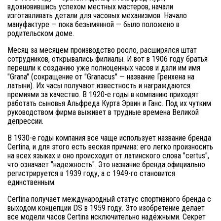
вдохновившись успехом местных мастеров, начали
изготавливать детали для часовых механизмов. Начало
мануфактуре — пока безымянной — было положено в
родительском доме.
Месяц за месяцем производство росло, расширялся штат
сотрудников, открывались филиалы. И вот в 1906 году братья
перешли к созданию уже полноценных часов и дали им имя
"Grana" (сокращение от "Granacus" — название Гренхена на
латыни). Их часы получают известность и награждаются
премиями за качество. В 1920-е годы в компанию приходят
работать сыновья Альфреда Курта Эрвин и Ганс. Под их чутким
руководством фирма выживет в трудные времена Великой
депрессии.
В 1930-е годы компания все чаще использует название бренда
Certina, и для этого есть веская причина: его легко произносить
на всех языках и оно происходит от латинского слова "certus",
что означает "надежность". Это название бренда официально
регистрируется в 1939 году, а с 1949-го становится
единственным.
Certina получает международный статус спортивного бренда с
выходом концепции DS в 1959 году. Это изобретение делает
все модели часов Certina исключительно надёжными. Секрет