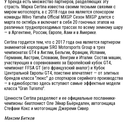
У бренда есть множество партнеров, разделяющих эту
страсть. Марка Certina известна своими тесными связями с
миром мотоспорта, а с 2018 года она является спонсором
команды Wilvo Yamaha Official MXGP. Сезон MXGP длится с
марта по октябрь и включает в себя 20 гоночных этапов на
различных труднопроходимых трассах по всему земному шару
— в Аргентине, России, Европе, Азии и в Америке.
Certina гордится тем, что с 2017 года она является партнером
знаменитой корпорации SRO Motorsports Group в трех
чемпионатах GT4 в Англии, Бельгии, Франции, Испании,
Германии, Австрии, Словакии, Венгрии и Италии. Состав машин,
участвующих в соревнованиях за Европейский кубок GT4,
чемпионат FFSA GT (его французский аналог) и Кубок
Центральной Европы GT4, поистине впечатляет — от элитных
брендов класса "люкс" до спорткаров серийного производства
— в единоборство здесь вступают самые эффектные модели
класса "Gran Turismo".
Ценности Certina разделяют и ее официальные посланники-
чемпионы: биатлонист Оле Эйнар Бьёрндален, автогонщица
Стефани Кокс и мотогонщик Джереми Сивер.
Максим Битков