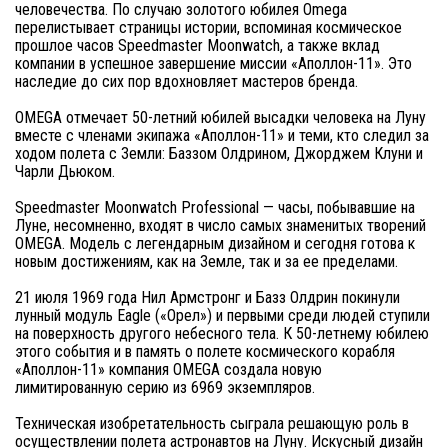
человечества. По случаю золотого юбилея Omega
перелистывает страницы истории, вспоминая космическое
прошлое часов Speedmaster Moonwatch, а также вклад
компании в успешное завершение миссии «Аполлон-11». Это
наследие до сих пор вдохновляет мастеров бренда.
OMEGA отмечает 50-летний юбилей высадки человека на Луну
вместе с членами экипажа «Аполлон-11» и теми, кто следил за
ходом полета с Земли: Баззом Олдрином, Джорджем Клуни и
Чарли Дьюком.
Speedmaster Moonwatch Professional — часы, побывавшие на
Луне, несомненно, входят в число самых знаменитых творений
OMEGA. Модель с легендарным дизайном и сегодня готова к
новым достижениям, как на Земле, так и за ее пределами.
21 июля 1969 года Нил Армстронг и Базз Олдрин покинули
лунный модуль Eagle («Орел») и первыми среди людей ступили
на поверхность другого небесного тела. К 50-летнему юбилею
этого события и в память о полете космического корабля
«Аполлон-11» компания OMEGA создала новую
лимитированную серию из 6969 экземпляров.
Техническая изобретательность сыграла решающую роль в
осуществлении полета астронавтов на Луну. Искусный дизайн