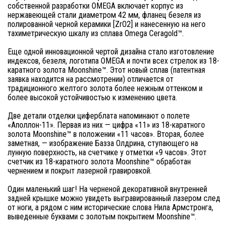
собственной разработки OMEGA включает корпус из
нержавеющей стали диаметром 42 мм, фланец безеля из
полированной черной керамики [ZrO2] и нанесенную на него
тахиметрическую шкалу из сплава Omega Ceragold™.
Еще одной инновационной чертой дизайна стало изготовление
индексов, безеля, логотипа OMEGA и почти всех стрелок из 18-
каратного золота Moonshine™. Этот новый сплав (патентная
заявка находится на рассмотрении) отличается от
традиционного желтого золота более нежным оттенком и
более высокой устойчивостью к изменению цвета.
Две детали отделки циферблата напоминают о полете
«Аполлон-11». Первая из них — цифра «11» из 18-каратного
золота Moonshine™ в положении «11 часов». Вторая, более
заметная, — изображение Базза Олдрина, ступающего на
лунную поверхность, на счетчике у отметки «9 часов». Этот
счетчик из 18-каратного золота Moonshine™ обработан
чернением и покрыт лазерной гравировкой.
Один маленький шаг! На черненой декоративной внутренней
задней крышке можно увидеть выгравированный лазером след
от ноги, а рядом с ним исторические слова Нила Армстронга,
выведенные буквами с золотым покрытием Moonshine™.